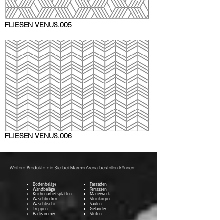
FLIESEN VENUS
.005
FLIESEN VENUS
.006
Weitere Produkte die Sie bei MarmorArena bestellen können:
Bodenbeläge
Fassaden
Wandbeläge
Terrassen
Küchenarbeitsplatten
Mauerwerke
Waschbecken
Steinkörper
Waschtische
Säulen
Treppen
Geländer
Badezimmer
Stufen