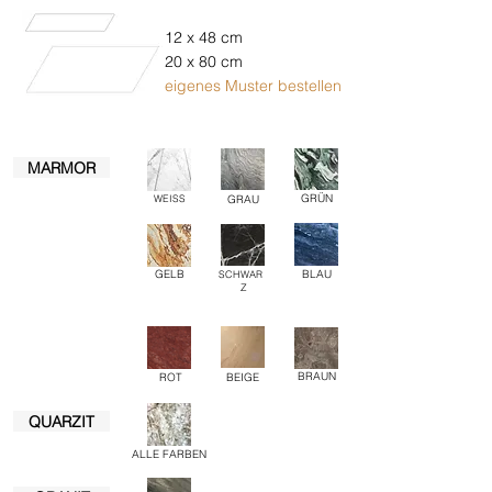
12 x 48 cm
20 x 80 cm
eigenes Muster bestellen
MARMOR
GRÜN
WEISS
GRAU
GELB
BLAU
SCHWAR
Z
BRAUN
ROT
BEIGE
QUARZIT
ALLE FARBEN