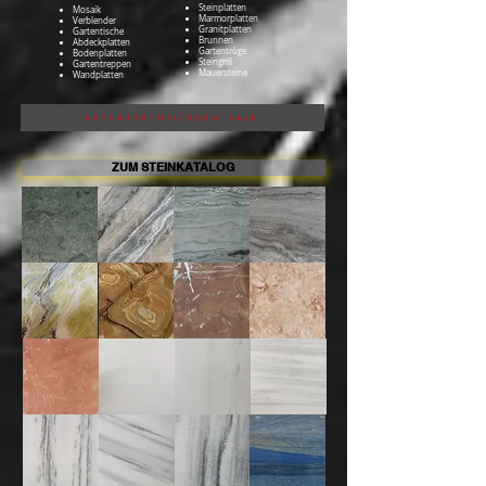
Steinplatten
Mosaik
Marmorplatten
Verblender
Granitplatten
Gartentische
Brunnen
Abdeckplatten
Gartentröge
Bodenplatten
Steingrill
Gartentreppen
Mauersteine
Wandplatten
NATURSTEINFLIESEN SALE
ZUM STEINKATALOG