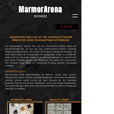
MarmorArena
SCHWEIZ
SALE
NATURSTEIN WAR UND IST EIN UNVERZICHTBARER
BEGLEITER EINES EINZIGARTIGEN INTERIEURS
Die Einzigartigkeit unseres Stils und die einwandfreie Qualität ziehen die
Aufmerksamkeit aller auf sich, die nach urheberrechtlich Mustern moderner
Design-Elemente streben.
Hier können Sie kreativen Innovationen verfolgen, die
Ihnen dabei helfen, ein einzigartiges und erfolgreiches Image zu schaffen.
Wir
bieten nicht nur eine breite Palette an Veredelungsmaterialien an, sondern sind
auch bereit, Produkte gemäss Ihrer Bestellung herzustellen. Wir verwirklichen
Ihre wildesten Ideen, indem wir hochwertige Produkte jeglicher Komplexität
herstellen.
NATURSTEINFLIESEN
MarmorArena bietet Natursteinfliesen an:
Marmor, Granit, Onyx, Quarzit,
Kalkstein und Travertin
. Dieses vielseitigen Materialien,
die niemals ihre Relevanz
verlieren,
werden sowohl drinnen als auch draussen für die Dekoration
verwendet. E
gal für was Sie sich entscheiden - dies ist die richtige Entscheidung.
Und unsere Manager helfen Ihnen, eine kompetente Wahl zu treffen um Fliesen aus
Naturstein zu bestellen.
MARMORFLIESEN
GRANITFLIESEN