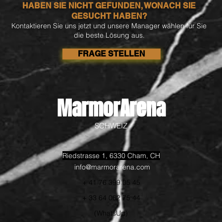
HABEN SIE NICHT GEFUNDEN, WONACH SIE
GESUCHT HABEN?
Kontaktieren Sie uns jetzt und unsere Manager wählen für Sie
die beste Lösung aus.
FRAGE STELLEN
MarmorArena​
SCHWEIZ
Riedstrasse 1, 6330 Cham, CH
info@marmorarena.com
+ 41 76 399 05 45
+ 33 64 062 75 44
(WhatsUp)