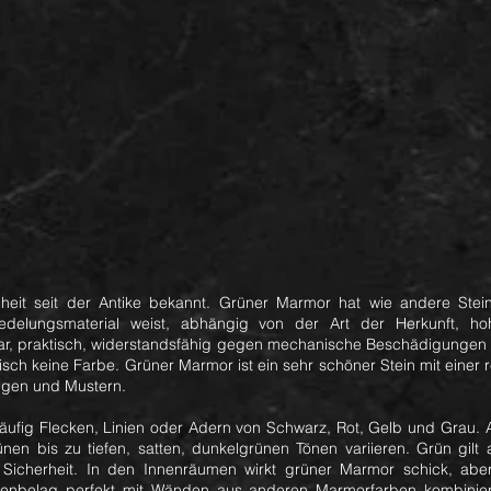
eit seit der Antike bekannt. Grüner Marmor hat wie andere Stein
edelungsmaterial weist, abhängig von der Art der Herkunft, ho
bar, praktisch, widerstandsfähig gegen mechanische Beschädigungen 
tisch keine Farbe. Grüner Marmor ist ein sehr schöner Stein mit einer
ngen und Mustern.
äufig Flecken, Linien oder Adern von Schwarz, Rot, Gelb und Grau. A
nen bis zu tiefen, satten, dunkelgrünen Tönen variieren. Grün gilt 
 Sicherheit. In den Innenräumen wirkt grüner Marmor schick, aber g
nbelag perfekt mit Wänden aus anderen Marmorfarben kombiniert.